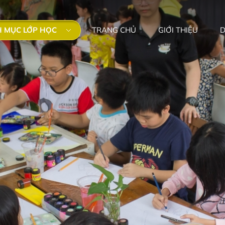
 MỤC LỚP HỌC
TRANG CHỦ
GIỚI THIỆU
D