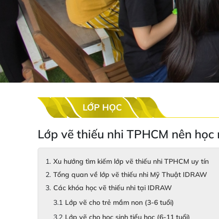
LỚP HỌC
Lớp vẽ thiếu nhi TPHCM nên học
Xu hướng tìm kiếm lớp vẽ thiếu nhi TPHCM uy tín
Tổng quan về lớp vẽ thiếu nhi Mỹ Thuật IDRAW
Các khóa học vẽ thiếu nhi tại IDRAW
Lớp vẽ cho trẻ mầm non (3-6 tuổi)
Lớp vẽ cho học sinh tiểu học (6-11 tuổi)