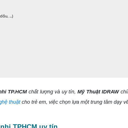
ầu, ...)
 nhi TP.HCM
chất lượng và uy tín,
Mỹ Thuật IDRAW
chí
ghệ thuật
cho trẻ em, việc chọn lựa một trung tâm dạy v
 nhi TPHCM uy tín