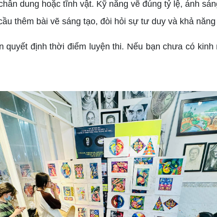
chân dung hoặc tĩnh vật. Kỹ năng vẽ đúng tỷ lệ, ánh sáng
ầu thêm bài vẽ sáng tạo, đòi hỏi sự tư duy và khả năng
 quyết định thời điểm luyện thi. Nếu bạn chưa có kinh