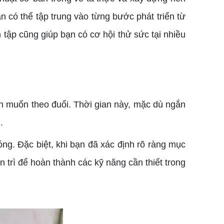
n có thể tập trung vào từng bước phát triển từ
 tập cũng giúp bạn có cơ hội thử sức tại nhiều
h muốn theo đuổi. Thời gian này, mặc dù ngắn
.
ng. Đặc biệt, khi bạn đã xác định rõ ràng mục
ên trì để hoàn thành các kỹ năng cần thiết trong