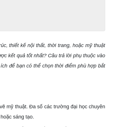
 thiết kế nội thất, thời trang, hoặc mỹ thuật
ợc kết quả tốt nhất? Câu trả lời phụ thuộc vào
 ích để bạn có thể chọn thời điểm phù hợp bắt
 vẽ mỹ thuật. Đa số các trường đại học chuyên
 hoặc sáng tạo.