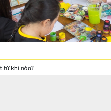
t từ khi nào?
t