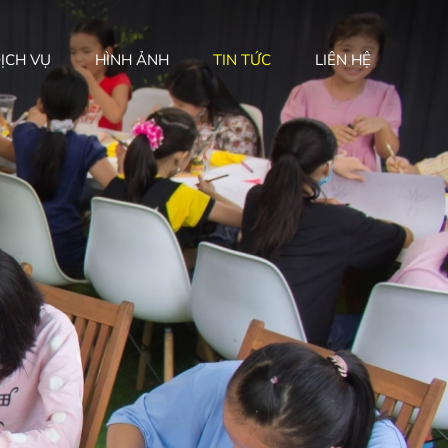
ỊCH VỤ
HÌNH ẢNH
TIN TỨC
LIÊN HỆ