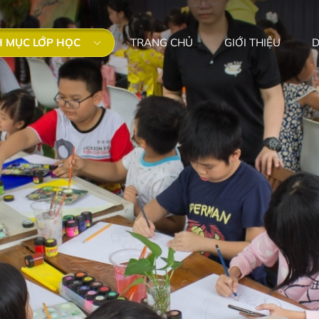
 MỤC LỚP HỌC
TRANG CHỦ
GIỚI THIỆU
D